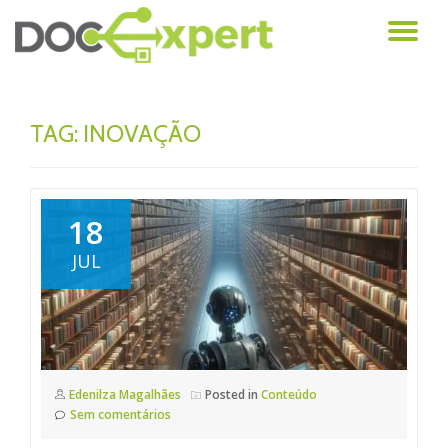
AL
Pular
para
NA
o
conteúdo
TAG: INOVAÇÃO
18
JUL
Edenilza Magalhães
Posted in
Conteúdo
Sem comentários