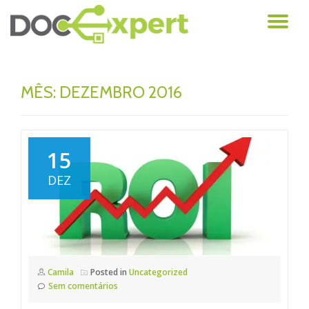
AL
Pular
para
NA
o
conteúdo
MÊS: DEZEMBRO 2016
15
DEZ
Camila
Posted in
Uncategorized
Sem comentários