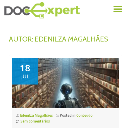
AL
Pular
para
NA
o
conteúdo
AUTOR:
EDENILZA MAGALHÃES
18
JUL
Edenilza Magalhães
Posted in
Conteúdo
Sem comentários