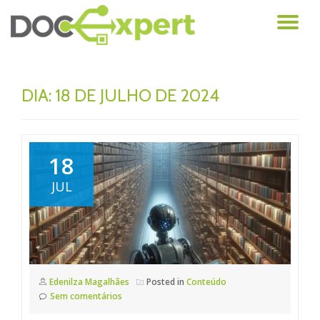
AL
Pular
para
NA
o
conteúdo
DIA: 18 DE JULHO DE 2024
18
JUL
Edenilza Magalhães
Posted in
Conteúdo
Sem comentários