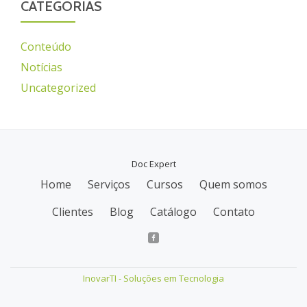
CATEGORIAS
Conteúdo
Notícias
Uncategorized
Doc Expert
Home
Serviços
Cursos
Quem somos
M
Clientes
Blog
Catálogo
Contato
e
n
u
InovarTI - Soluções em Tecnologia