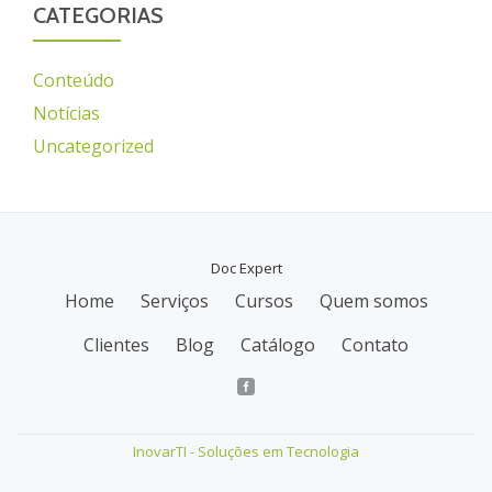
CATEGORIAS
Conteúdo
Notícias
Uncategorized
Doc Expert
Home
Serviços
Cursos
Quem somos
M
Clientes
Blog
Catálogo
Contato
e
n
u
InovarTI - Soluções em Tecnologia