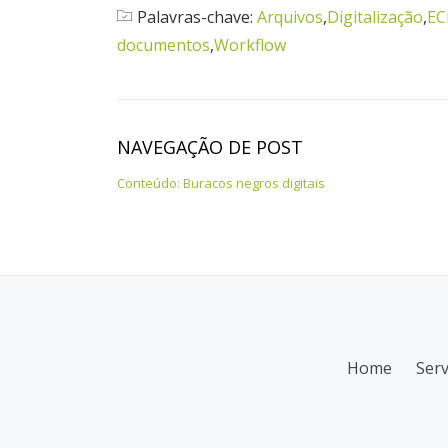
Palavras-chave:
Arquivos
,
Digitalização
,
E
documentos
,
Workflow
NAVEGAÇÃO DE POST
Conteúdo: Buracos negros digitais
Home
Serv
M
e