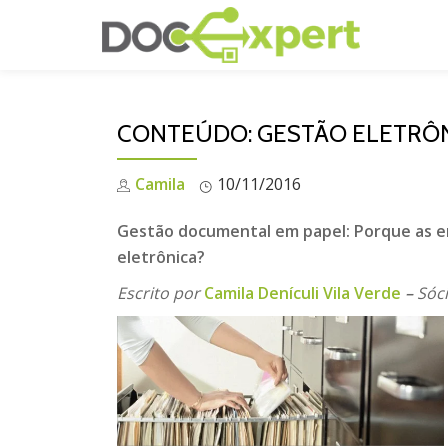
Pular
para
o
CONTEÚDO: GESTÃO ELETRÔN
conteúdo
Camila
10/11/2016
Gestão documental em papel: Porque as e
eletrônica?
Escrito por
Camila Denículi Vila Verde
–
Sóc