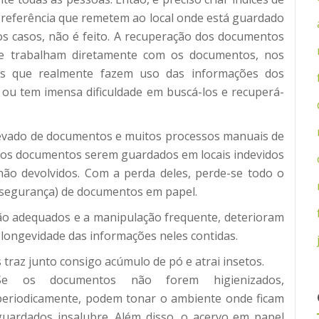
e referência que remetem ao local onde está guardado
os casos, não é feito. A recuperação dos documentos
que trabalham diretamente com os documentos, nos
as que realmente fazem uso das informações dos
 ou tem imensa dificuldade em buscá-los e recuperá-
vado de documentos e muitos processos manuais de
e os documentos serem guardados em locais indevidos
não devolvidos. Com a perda deles, perde-se todo o
 segurança) de documentos em papel.
o adequados e a manipulação frequente, deterioram
ongevidade das informações neles contidas.
raz junto consigo acúmulo de pó e atrai insetos.
Se os documentos não forem higienizados,
periodicamente, podem tonar o ambiente onde ficam
guardados insalubre. Além disso, o acervo em papel