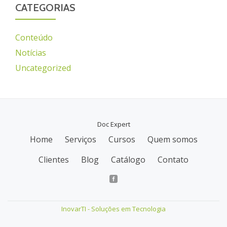
CATEGORIAS
Conteúdo
Notícias
Uncategorized
Doc Expert
Home
Serviços
Cursos
Quem somos
M
Clientes
Blog
Catálogo
Contato
e
n
u
InovarTI - Soluções em Tecnologia