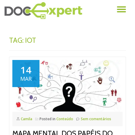
AL
Pular
para
NA
o
conteúdo
TAG: IOT
14
MAR
Camila
Posted in
Conteúdo
Sem comentários
MAPA MENTAL DOS PAPÉIS DO