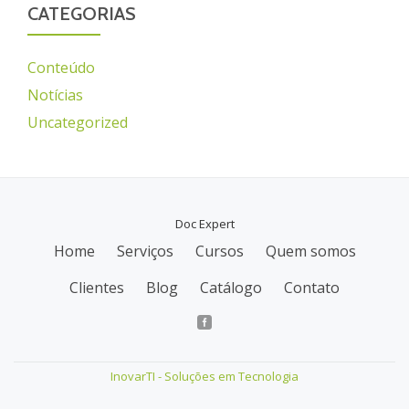
CATEGORIAS
Conteúdo
Notícias
Uncategorized
Doc Expert
Home
Serviços
Cursos
Quem somos
M
Clientes
Blog
Catálogo
Contato
e
n
u
InovarTI - Soluções em Tecnologia