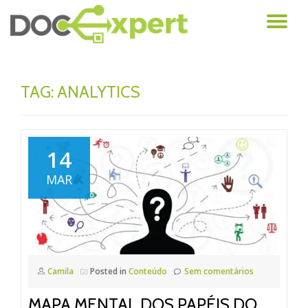
AL
Pular
para
NA
o
conteúdo
TAG: ANALYTICS
14
MAR
Camila
Posted in
Conteúdo
Sem comentários
MAPA MENTAL DOS PAPÉIS DO