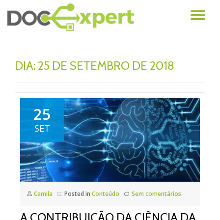
AL
Pular
para
NA
o
conteúdo
DIA: 25 DE SETEMBRO DE 2018
25
SET
Camila
Posted in
Conteúdo
Sem comentários
A CONTRIBUIÇÃO DA CIÊNCIA DA