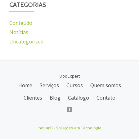
CATEGORIAS
Conteúdo
Notícias
Uncategorized
Doc Expert
Home
Serviços
Cursos
Quem somos
M
Clientes
Blog
Catálogo
Contato
e
n
u
InovarTI - Soluções em Tecnologia