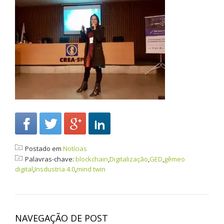
Postado em
Notícias
Palavras-chave:
blockchain
,
Digitalização
,
GED
,
gêmeo
digital
,
Insdustria 4.0
,
mind twin
NAVEGAÇÃO DE POST